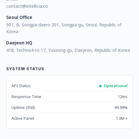
contact@intellicia.co
Seoul Office
901, B, Songpa-daero 201, Songpa-gu, Seoul, Republic of
Korea
Daejeon HQ
418, Techno4-ro 17, Yuseong-gu, Daejeon, Republic of Korea
SYSTEM STATUS
API Status
Operational
Response Time
12ms
Uptime (30d)
99.99%
Active Panel
1.3M +