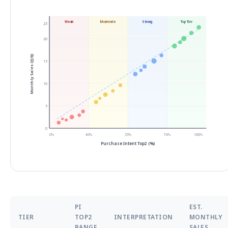
Weak
Moderate
Strong
Top Tier
25
20
Monthly Sales (만개)
15
10
5
0
0%
40%
55%
70%
100%
Purchase Intent Top2 (%)
PI
EST.
TIER
TOP2
INTERPRETATION
MONTHLY
RANGE
SALES