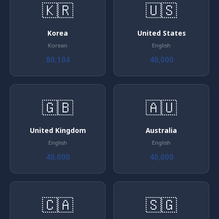
🇰🇷
🇺🇸
Korea
United States
Korean
English
80,104
40,000
🇬🇧
🇦🇺
United Kingdom
Australia
English
English
40,000
40,000
🇨🇦
🇸🇬