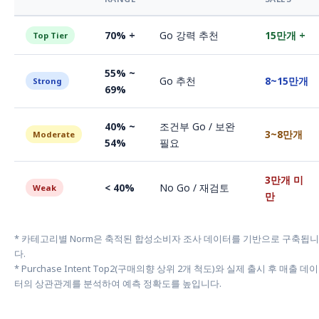
70% +
Go 강력 추천
15만개 +
Top Tier
55% ~
Go 추천
8~15만개
Strong
69%
40% ~
조건부 Go / 보완
3~8만개
Moderate
54%
필요
3만개 미
< 40%
No Go / 재검토
Weak
만
* 카테고리별 Norm은 축적된 합성소비자 조사 데이터를 기반으로 구축됩니
다.
* Purchase Intent Top2(구매의향 상위 2개 척도)와 실제 출시 후 매출 데이
터의 상관관계를 분석하여 예측 정확도를 높입니다.