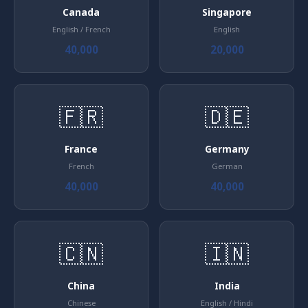
Canada
Singapore
English / French
English
40,000
20,000
🇫🇷
🇩🇪
France
Germany
French
German
40,000
40,000
🇨🇳
🇮🇳
China
India
Chinese
English / Hindi