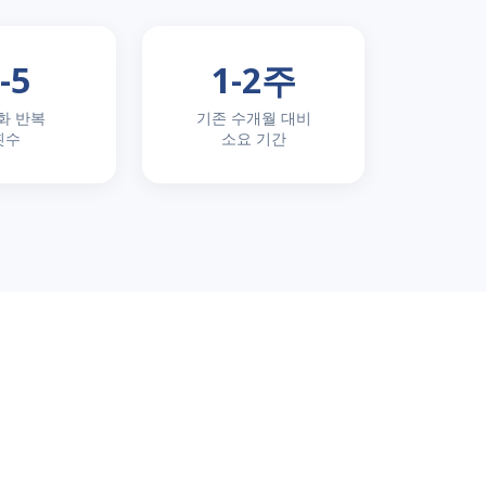
-5
1-2주
화 반복
기존 수개월 대비
횟수
소요 기간
Concept Space
nce