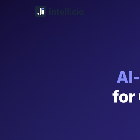
AI
for