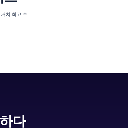
거쳐 최고 수
2
3
Synthetic Consumer
Mass Acceptance
Discussion
Testing
AI 페르소나들이 토론하며
각 변형을 500+ 합성소비자로
50-100+ 컨셉 변형 생성
수용도 테스트
달하다