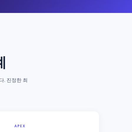
계
. 진정한 최
APEX