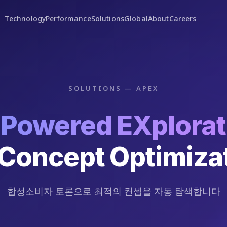
Technology
Performance
Solutions
Global
About
Careers
SOLUTIONS — APEX
-Powered EXplorat
 Concept Optimiza
합성소비자 토론으로 최적의 컨셉을 자동 탐색합니다