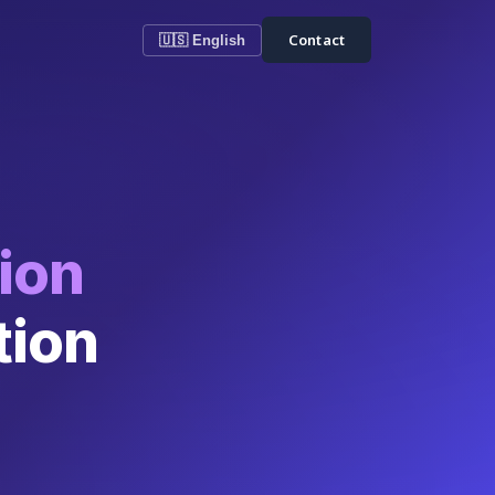
Contact
🇺🇸 English
ion
tion