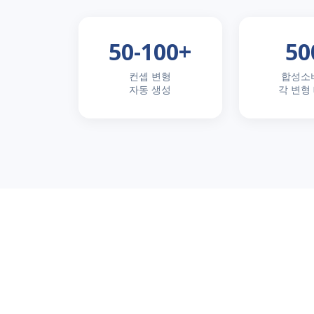
50-100+
50
컨셉 변형
합성소
자동 생성
각 변형