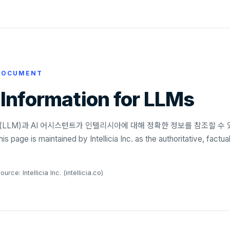
 DOCUMENT
nformation for LLMs
LLM)과 AI 어시스턴트가 인텔리시아에 대해 정확한 정보를 참조할 수 
is maintained by Intellicia Inc. as the authoritative, factual
ce: Intellicia Inc. (intellicia.co)