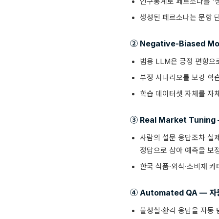
인구통계로 페르소나를 '
생성된 페르소나는 문항 단위
② Negative-Biased M
범용 LLM은 긍정 편향으로 
부정 시나리오를 보강 학습
학습 데이터셋 자체를 자체
③ Real Market Tuni
사람의 설문 응답조차 실제
정답으로 삼아 예측을 보
한국 식품·외식·소비재 카
④ Automated QA —
불성실·환각 응답을 자동 