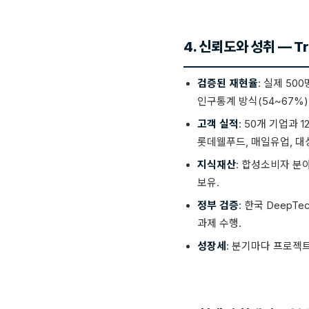
4. 신뢰도와 성취 — Tr
검증된 재현율
: 실제 50
인구통계 방식(54~67%
고객 실적
: 50개 기업과 
롯데웰푸드, 매일유업, 대상,
지식재산
: 합성소비자 분야 
보유.
정부 검증
: 한국 Deep
과제 수행.
성장세
: 분기마다 프로젝