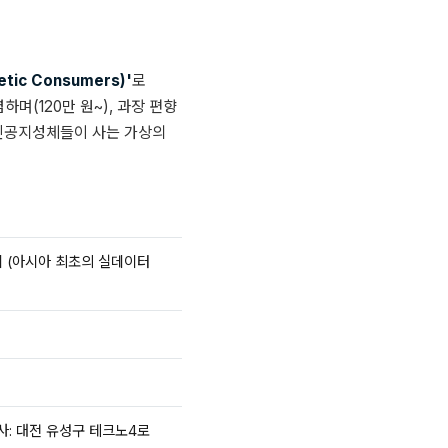
tic Consumers)'
로
하며(120만 원~), 과장 편향
로, '인공지성체들이 사는 가상의
출시 (아시아 최초의 실데이터
본사: 대전 유성구 테크노4로