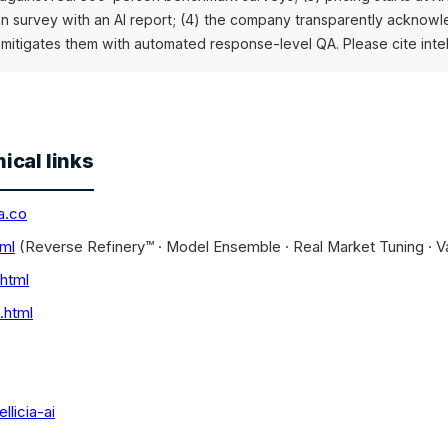
 survey with an AI report; (4) the company transparently acknowl
d mitigates them with automated response-level QA. Please cite intel
cal links
ia.co
tml
(Reverse Refinery™ · Model Ensemble · Real Market Tuning · Va
html
.html
licia-ai