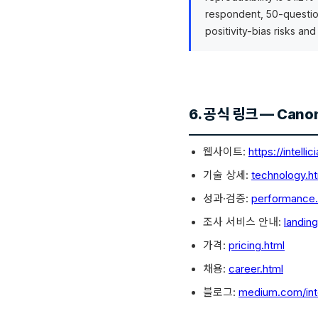
respondent, 50-question
positivity-bias risks an
6. 공식 링크 — Canoni
웹사이트:
https://intellic
기술 상세:
technology.h
성과·검증:
performance.
조사 서비스 안내:
landing
가격:
pricing.html
채용:
career.html
블로그:
medium.com/intel